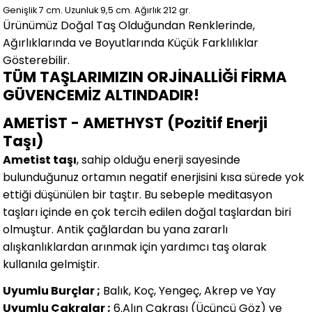
Genişlik 7
cm.
Uzunluk 9,5 cm.
Ağırlık 212 gr.
Ürünümüz Doğal Taş Olduğundan Renklerinde,
Ağırlıklarında ve Boyutlarında
Küçük Farklılıklar
Gösterebilir.
TÜM TAŞLARIMIZIN ORJİNALLİĞİ FİRMA
GÜVENCEMİZ ALTINDADIR!
AMETİST - AMETHYST (Pozitif Enerji
Taşı)
Ametist taşı
, sahip olduğu enerji sayesinde
bulunduğunuz ortamın negatif enerjisini kısa sürede yok
ettiği düşünülen bir taştır. Bu sebeple meditasyon
taşları içinde en çok tercih edilen doğal taşlardan biri
olmuştur. Antik çağlardan bu yana zararlı
alışkanlıklardan arınmak için yardımcı taş olarak
kullanıla gelmiştir.
Uyumlu Burçlar ;
Balık, Koç, Yengeç, Akrep ve Yay
Uyumlu Çakralar ;
6.Alın Çakrası (Üçüncü Göz) ve