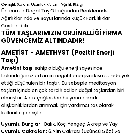
Genişlik 6,5
cm.
Uzunluk 7,5 cm.
Ağırlık 182 gr.
Ürünümüz Doğal Taş Olduğundan Renklerinde,
Ağırlıklarında ve Boyutlarında
Küçük Farklılıklar
Gösterebilir.
TÜM TAŞLARIMIZIN ORJİNALLİĞİ FİRMA
GÜVENCEMİZ ALTINDADIR!
AMETİST - AMETHYST (Pozitif Enerji
Taşı)
Ametist taşı
, sahip olduğu enerji sayesinde
bulunduğunuz ortamın negatif enerjisini kısa sürede yok
ettiği düşünülen bir taştır. Bu sebeple meditasyon
taşları içinde en çok tercih edilen doğal taşlardan biri
olmuştur. Antik çağlardan bu yana zararlı
alışkanlıklardan arınmak için yardımcı taş olarak
kullanıla gelmiştir.
Uyumlu Burçlar ;
Balık, Koç, Yengeç, Akrep ve Yay
Uyumlu Çakralar ;
6.Alın Çakrası (Üçüncü Göz) ve