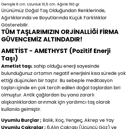
Genişlik 6
cm.
Uzunluk 10,5 cm.
Ağırlık 160 gr.
Ürünümüz Doğal Taş Olduğundan Renklerinde,
Ağırlıklarında ve Boyutlarında
Küçük Farklılıklar
Gösterebilir.
TÜM TAŞLARIMIZIN ORJİNALLİĞİ FİRMA
GÜVENCEMİZ ALTINDADIR!
AMETİST - AMETHYST (Pozitif Enerji
Taşı)
Ametist taşı
, sahip olduğu enerji sayesinde
bulunduğunuz ortamın negatif enerjisini kısa sürede yok
ettiği düşünülen bir taştır. Bu sebeple meditasyon
taşları içinde en çok tercih edilen doğal taşlardan biri
olmuştur. Antik çağlardan bu yana zararlı
alışkanlıklardan arınmak için yardımcı taş olarak
kullanıla gelmiştir.
Uyumlu Burçlar ;
Balık, Koç, Yengeç, Akrep ve Yay
Uyumlu Çakralar ;
6.Alın Çakrası (Üçüncü Göz) ve