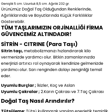
Genişlik 5
cm.
Uzunluk 8,5 cm.
Ağırlık 232 gr.
Ürünümüz Doğal Taş Olduğundan Renklerinde,
Ağırlıklarında ve Boyutlarında
Küçük Farklılıklar
Gösterebilir.
TÜM TAŞLARIMIZIN ORJİNALLİĞİ FİRMA
GÜVENCEMİZ ALTINDADIR!
SİTRİN - CITRINE (Para Taşı)
Sitrin taşı,
metabolizmanızı hızlandırarak kilo
vermenizde yardımcı olur. Bitkin zamanlarınızda
enerjinizi artırıcı rol oynayarak kendinize gelmenizde
yardımcı olur. Sarı renginden dolayı zenginliği temsil
eder.
Uyumlu Burçlar ;
İkizler, Koç ve Aslan
Uyumlu Çakralar ;
2.Karın Çakrası ve 7.Taç Çakrası
Doğal Taş Nasıl Arındırılır?
Tütsüleme:
Tütsü kullanarak yapılan enerjetik temizlik,