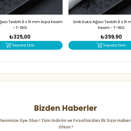
Ağacı Tesbih 6 x 10 mm Arpa Kesim
İznik Kuka Ağacı Tesbih 6 x 10
- T-1913
Kesim - T-1912
₺325,00
₺359,90
Sepete Ekle
Sepete Ekle
Bizden Haberler
tenimize Üye Olun ! Tüm İndirim ve Fırsatlardan İlk Sizin Haber
Olsun !