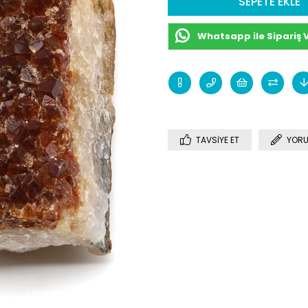
Whatsapp ile Sipariş 
TAVSIYE ET
YORU