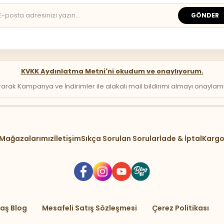
GÖNDER
KVKK Aydınlatma Metni'ni okudum ve onaylıyorum.
arak Kampanya ve İndirimler ile alakalı mail bildirimi almayı onaylamış 
Mağazalarımız
İletişim
Sıkça Sorulan Sorular
İade & İptal
Kargo
aş Blog
Mesafeli Satış Sözleşmesi
Çerez Politikası