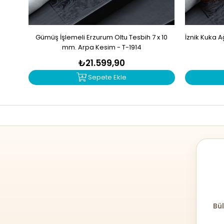
Gümüş İşlemeli Erzurum Oltu Tesbih 7 x 10
İznik Kuka 
mm. Arpa Kesim - T-1914
₺21.599,90
Sepete Ekle
Bül