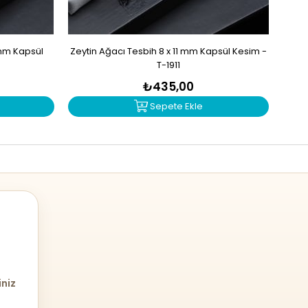
 mm Kapsül
Zeytin Ağacı Tesbih 8 x 11 mm Kapsül Kesim -
Kayın
T-1911
₺435,00
Sepete Ekle
iniz