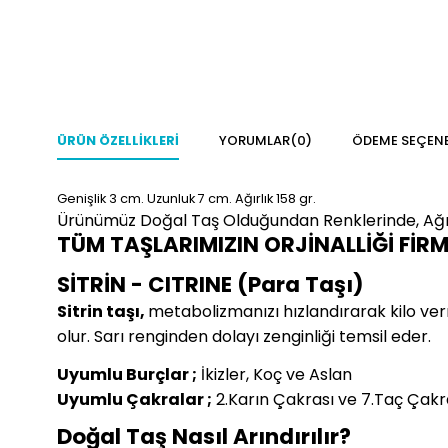
ÜRÜN ÖZELLIKLERI
YORUMLAR
(0)
ÖDEME SEÇENE
Genişlik 3
cm.
Uzunluk 7 cm.
Ağırlık 158 gr.
Ürünümüz Doğal Taş Olduğundan Renklerinde, Ağır
TÜM TAŞLARIMIZIN ORJİNALLİĞİ FİR
SİTRİN - CITRINE (Para Taşı)
Sitrin taşı,
metabolizmanızı hızlandırarak kilo ver
olur. Sarı renginden dolayı zenginliği temsil eder.
Uyumlu Burçlar ;
İkizler, Koç ve Aslan
Uyumlu Çakralar ;
2.Karın Çakrası ve 7.Taç Çakr
Doğal Taş Nasıl Arındırılır?