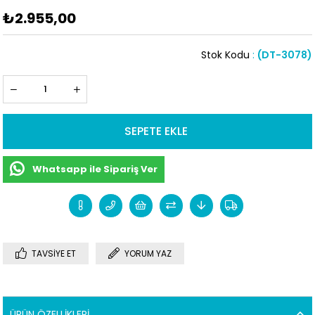
₺2.955,00
Stok Kodu
(DT-3078)
Whatsapp ile Sipariş Ver
TAVSIYE ET
YORUM YAZ
ÜRÜN ÖZELLIKLERI