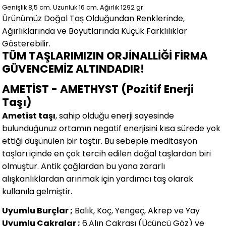
Genişlik 8,5
cm.
Uzunluk 16 cm.
Ağırlık 1292 gr.
Ürünümüz Doğal Taş Olduğundan Renklerinde,
Ağırlıklarında ve Boyutlarında
Küçük Farklılıklar
Gösterebilir.
TÜM TAŞLARIMIZIN ORJİNALLİĞİ FİRMA
GÜVENCEMİZ ALTINDADIR!
AMETİST - AMETHYST (Pozitif Enerji
Taşı)
Ametist taşı
, sahip olduğu enerji sayesinde
bulunduğunuz ortamın negatif enerjisini kısa sürede yok
ettiği düşünülen bir taştır. Bu sebeple meditasyon
taşları içinde en çok tercih edilen doğal taşlardan biri
olmuştur. Antik çağlardan bu yana zararlı
alışkanlıklardan arınmak için yardımcı taş olarak
kullanıla gelmiştir.
Uyumlu Burçlar ;
Balık, Koç, Yengeç, Akrep ve Yay
Uyumlu Çakralar ;
6.Alın Çakrası (Üçüncü Göz) ve